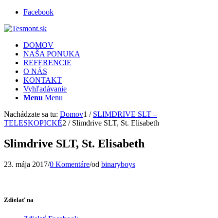
Facebook
DOMOV
NAŠA PONUKA
REFERENCIE
O NÁS
KONTAKT
Vyhľadávanie
Menu
Menu
Nachádzate sa tu:
Domov
1
/
SLIMDRIVE SLT –
TELESKOPICKÉ
2
/
Slimdrive SLT, St. Elisabeth
Slimdrive SLT, St. Elisabeth
23. mája 2017
/
0 Komentáre
/
od
binaryboys
Zdielať na