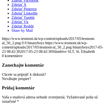
Zdielať Facebook
Zdielať X
Zdielať Pinterest
Zdielať LinkedIn
Zdielať Tumblr
Zdielať Vk
Zdielať Reddit
Share by Mail
https://www.tesmont.sk/wp-content/uploads/2017/05/tesmont-
al_50_2.png
0
0
binaryboys
https://www.tesmont.sk/wp-
content/uploads/2017/05/tesmont-al_50_2.png
binaryboys
2017-05-
23 08:42:30
2017-05-23 08:42:30
Slimdrive SLT, St. Elisabeth
0
komentárov
Zanechajte komentár
Chcete sa pripojiť k diskusii?
Neváhajte prispieť!
Pridaj komentár
Vaša e-mailová adresa nebude zverejnená.
Vyžadované polia sú
označené
*