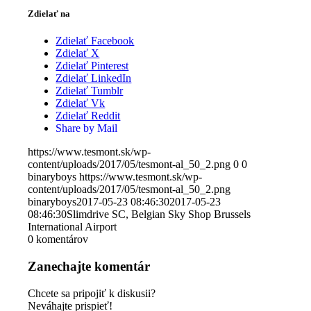
Zdielať na
Zdielať Facebook
Zdielať X
Zdielať Pinterest
Zdielať LinkedIn
Zdielať Tumblr
Zdielať Vk
Zdielať Reddit
Share by Mail
https://www.tesmont.sk/wp-
content/uploads/2017/05/tesmont-al_50_2.png
0
0
binaryboys
https://www.tesmont.sk/wp-
content/uploads/2017/05/tesmont-al_50_2.png
binaryboys
2017-05-23 08:46:30
2017-05-23
08:46:30
Slimdrive SC, Belgian Sky Shop Brussels
International Airport
0
komentárov
Zanechajte komentár
Chcete sa pripojiť k diskusii?
Neváhajte prispieť!