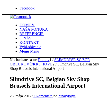
Facebook
DOMOV
NAŠA PONUKA
REFERENCIE
O NÁS
KONTAKT
Vyhľadávanie
Menu
Menu
Nachádzate sa tu:
Domov
1
/
SLIMDRIVE SC/SCR
OBLÚKOVÉ/KRUHOVÉ
2
/
Slimdrive SC, Belgian Sky
Shop Brussels International Airport
Slimdrive SC, Belgian Sky Shop
Brussels International Airport
23. mája 2017
/
0 Komentáre
/
od
binaryboys