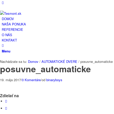
DOMOV
NAŠA PONUKA
REFERENCIE
O NÁS
KONTAKT
Menu
Nachádzate sa tu:
Domov
/
AUTOMATICKÉ DVERE
/
posuvne_automaticke
posuvne_automaticke
19. mája 2017
/
0 Komentáre
/
od
binaryboys
Zdielať na