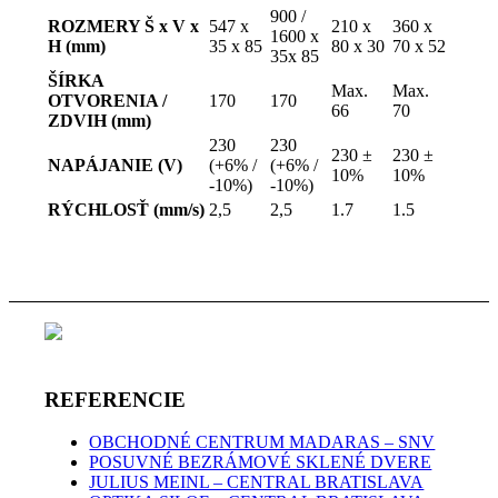
900 /
ROZMERY Š x V x
547 x
210 x
360 x
1600 x
H (mm)
35 x 85
80 x 30
70 x 52
35x 85
ŠÍRKA
Max.
Max.
OTVORENIA /
170
170
66
70
ZDVIH (mm)
230
230
230 ±
230 ±
NAPÁJANIE (V)
(+6% /
(+6% /
10%
10%
-10%)
-10%)
RÝCHLOSŤ (mm/s)
2,5
2,5
1.7
1.5
REFERENCIE
OBCHODNÉ CENTRUM MADARAS – SNV
POSUVNÉ BEZRÁMOVÉ SKLENÉ DVERE
JULIUS MEINL – CENTRAL BRATISLAVA