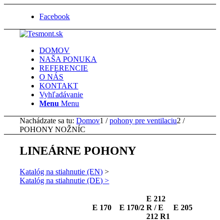
Facebook
DOMOV
NAŠA PONUKA
REFERENCIE
O NÁS
KONTAKT
Vyhľadávanie
Menu
Menu
Nachádzate sa tu:
Domov
1
/
pohony pre ventilaciu
2
/
POHONY NOŽNÍC
LINEÁRNE POHONY
Katalóg na stiahnutie (EN)
>
Katalóg na stiahnutie (DE) >
E 212
E 170
E 170/2
R / E
E 205
212 R1