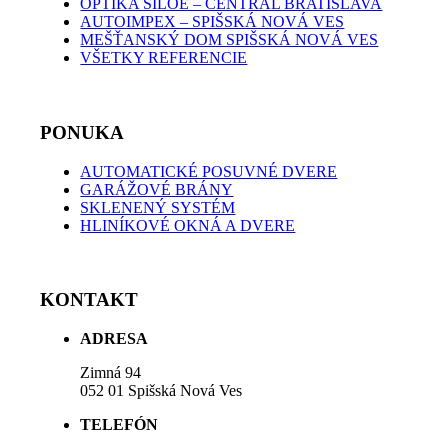
OPTIKA SILOE – CENTRAL BRATISLAVA
AUTOIMPEX – SPIŠSKÁ NOVÁ VES
MEŠŤANSKÝ DOM SPIŠSKÁ NOVÁ VES
VŠETKY REFERENCIE
PONUKA
AUTOMATICKÉ POSUVNÉ DVERE
GARÁŽOVÉ BRÁNY
SKLENENÝ SYSTÉM
HLINÍKOVÉ OKNÁ A DVERE
KONTAKT
ADRESA
Zimná 94
052 01 Spišská Nová Ves
TELEFÓN