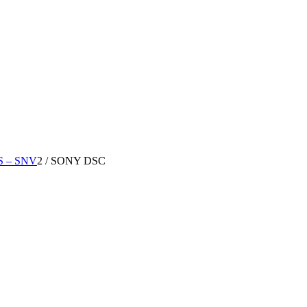
 – SNV
2
/
SONY DSC