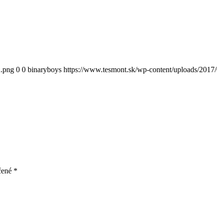
2.png
0
0
binaryboys
https://www.tesmont.sk/wp-content/uploads/2017
čené
*