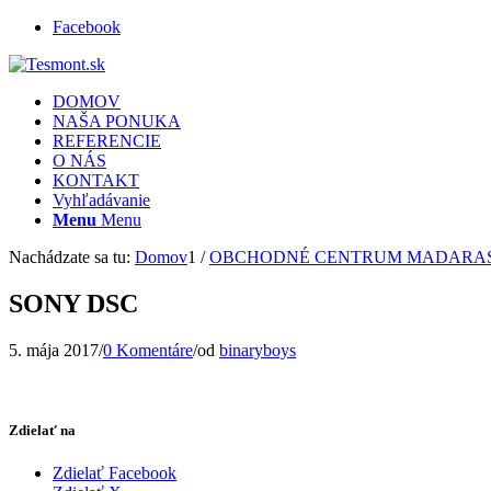
Facebook
DOMOV
NAŠA PONUKA
REFERENCIE
O NÁS
KONTAKT
Vyhľadávanie
Menu
Menu
Nachádzate sa tu:
Domov
1
/
OBCHODNÉ CENTRUM MADARAS
SONY DSC
5. mája 2017
/
0 Komentáre
/
od
binaryboys
Zdielať na
Zdielať Facebook