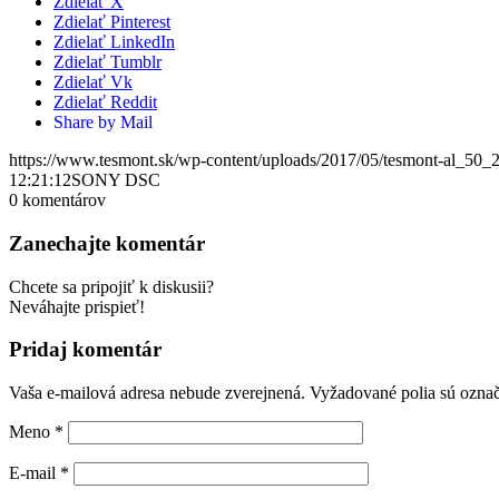
Zdielať X
Zdielať Pinterest
Zdielať LinkedIn
Zdielať Tumblr
Zdielať Vk
Zdielať Reddit
Share by Mail
https://www.tesmont.sk/wp-content/uploads/2017/05/tesmont-al_50_
12:21:12
SONY DSC
0
komentárov
Zanechajte komentár
Chcete sa pripojiť k diskusii?
Neváhajte prispieť!
Pridaj komentár
Vaša e-mailová adresa nebude zverejnená.
Vyžadované polia sú ozna
Meno
*
E-mail
*