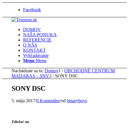
Facebook
DOMOV
NAŠA PONUKA
REFERENCIE
O NÁS
KONTAKT
Vyhľadávanie
Menu
Menu
Nachádzate sa tu:
Domov
1
/
OBCHODNÉ CENTRUM
MADARAS – SNV
2
/
SONY DSC
SONY DSC
5. mája 2017
/
0 Komentáre
/
od
binaryboys
Zdielať na