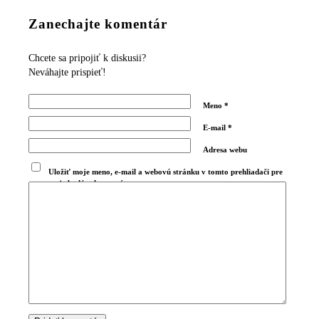
Zanechajte komentár
Chcete sa pripojiť k diskusii?
Neváhajte prispieť!
Meno
*
E-mail
*
Adresa webu
Uložiť moje meno, e-mail a webovú stránku v tomto prehliadači pre
moje budúce komentáre.