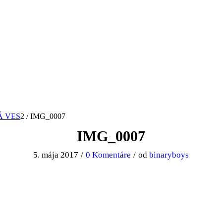
Á VES
2
/
IMG_0007
IMG_0007
5. mája 2017
/
0 Komentáre
/
od
binaryboys