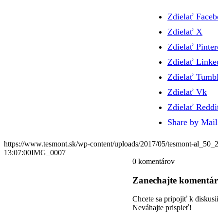
Zdielať Face
Zdielať X
Zdielať Pinter
Zdielať Linke
Zdielať Tumbl
Zdielať Vk
Zdielať Reddi
Share by Mail
https://www.tesmont.sk/wp-content/uploads/2017/05/tesmont-al_50_
13:07:00
IMG_0007
0
komentárov
Zanechajte komentár
Chcete sa pripojiť k diskusi
Neváhajte prispieť!