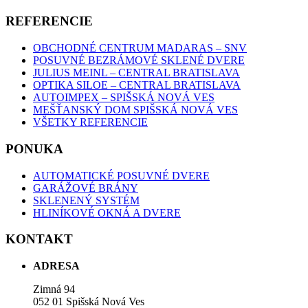
REFERENCIE
OBCHODNÉ CENTRUM MADARAS – SNV
POSUVNÉ BEZRÁMOVÉ SKLENÉ DVERE
JULIUS MEINL – CENTRAL BRATISLAVA
OPTIKA SILOE – CENTRAL BRATISLAVA
AUTOIMPEX – SPIŠSKÁ NOVÁ VES
MEŠŤANSKÝ DOM SPIŠSKÁ NOVÁ VES
VŠETKY REFERENCIE
PONUKA
AUTOMATICKÉ POSUVNÉ DVERE
GARÁŽOVÉ BRÁNY
SKLENENÝ SYSTÉM
HLINÍKOVÉ OKNÁ A DVERE
KONTAKT
ADRESA
Zimná 94
052 01 Spišská Nová Ves