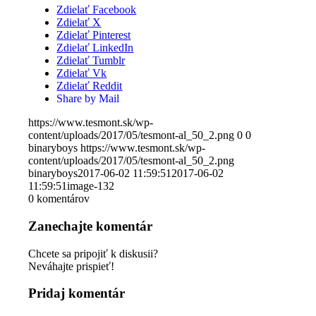
Zdielať Facebook
Zdielať X
Zdielať Pinterest
Zdielať LinkedIn
Zdielať Tumblr
Zdielať Vk
Zdielať Reddit
Share by Mail
https://www.tesmont.sk/wp-
content/uploads/2017/05/tesmont-al_50_2.png
0
0
binaryboys
https://www.tesmont.sk/wp-
content/uploads/2017/05/tesmont-al_50_2.png
binaryboys
2017-06-02 11:59:51
2017-06-02
11:59:51
image-132
0
komentárov
Zanechajte komentár
Chcete sa pripojiť k diskusii?
Neváhajte prispieť!
Pridaj komentár