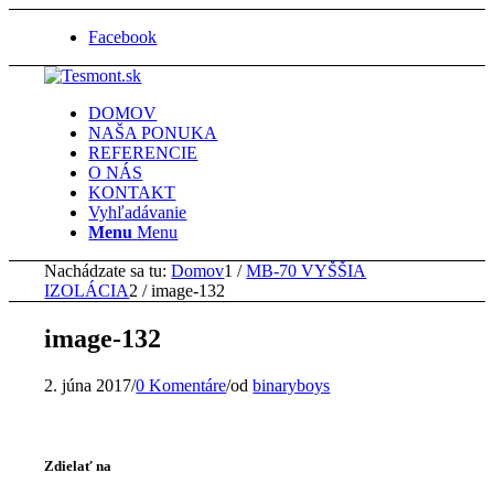
Facebook
DOMOV
NAŠA PONUKA
REFERENCIE
O NÁS
KONTAKT
Vyhľadávanie
Menu
Menu
Nachádzate sa tu:
Domov
1
/
MB-70 VYŠŠIA
IZOLÁCIA
2
/
image-132
image-132
2. júna 2017
/
0 Komentáre
/
od
binaryboys
Zdielať na