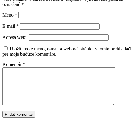
označené
*
Meno
*
E-mail
*
Adresa webu
Uložiť moje meno, e-mail a webovú stránku v tomto prehliadači
pre moje budúce komentáre.
Komentár
*