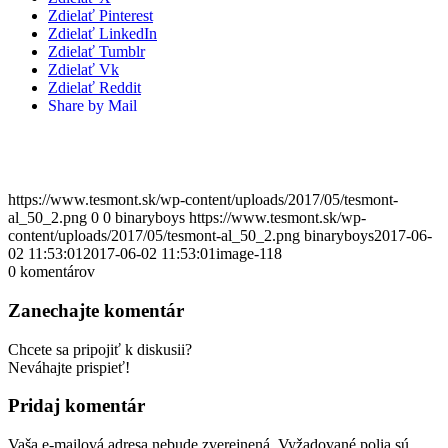
Zdielať Pinterest
Zdielať LinkedIn
Zdielať Tumblr
Zdielať Vk
Zdielať Reddit
Share by Mail
https://www.tesmont.sk/wp-content/uploads/2017/05/tesmont-
al_50_2.png
0
0
binaryboys
https://www.tesmont.sk/wp-
content/uploads/2017/05/tesmont-al_50_2.png
binaryboys
2017-06-
02 11:53:01
2017-06-02 11:53:01
image-118
0
komentárov
Zanechajte komentár
Chcete sa pripojiť k diskusii?
Neváhajte prispieť!
Pridaj komentár
Vaša e-mailová adresa nebude zverejnená.
Vyžadované polia sú