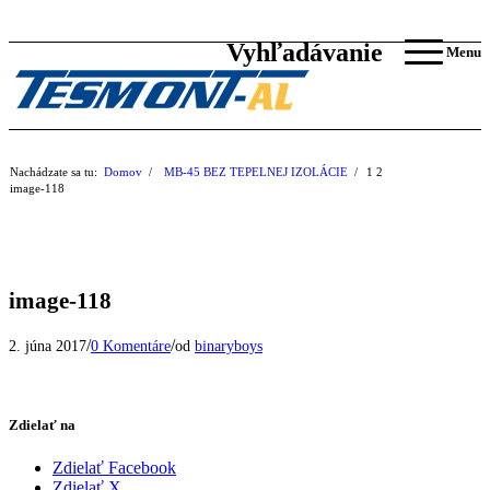
Vyhľadávanie
Menu
Nachádzate sa tu:
Domov
/
MB-45 BEZ TEPELNEJ IZOLÁCIE
/
1
2
image-118
image-118
/
/
2. júna 2017
0 Komentáre
od
binaryboys
Zdielať na
Zdielať Facebook
Zdielať X