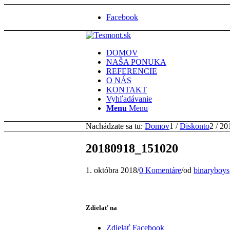
Facebook
DOMOV
NAŠA PONUKA
REFERENCIE
O NÁS
KONTAKT
Vyhľadávanie
Menu
Menu
Nachádzate sa tu:
Domov
1
/
Diskonto
2
/
20
20180918_151020
1. októbra 2018
/
0 Komentáre
/
od
binaryboys
Zdielať na
Zdielať Facebook