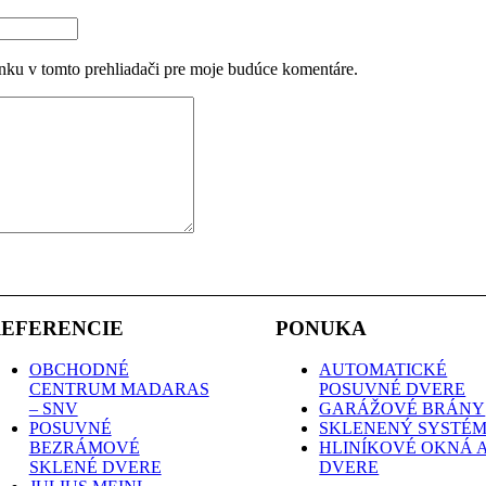
nku v tomto prehliadači pre moje budúce komentáre.
EFERENCIE
PONUKA
OBCHODNÉ
AUTOMATICKÉ
CENTRUM MADARAS
POSUVNÉ DVERE
– SNV
GARÁŽOVÉ BRÁNY
POSUVNÉ
SKLENENÝ SYSTÉ
BEZRÁMOVÉ
HLINÍKOVÉ OKNÁ 
SKLENÉ DVERE
DVERE