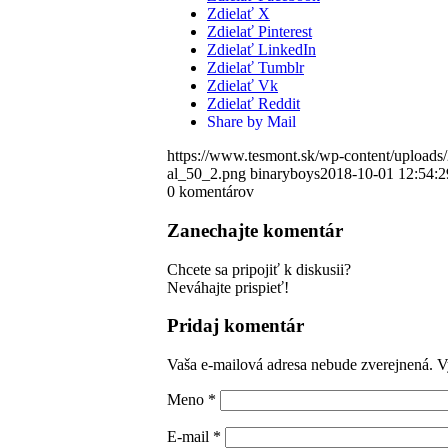
Zdielať X
Zdielať Pinterest
Zdielať LinkedIn
Zdielať Tumblr
Zdielať Vk
Zdielať Reddit
Share by Mail
https://www.tesmont.sk/wp-content/uploads
al_50_2.png
binaryboys
2018-10-01 12:54:2
0
komentárov
Zanechajte komentár
Chcete sa pripojiť k diskusii?
Neváhajte prispieť!
Pridaj komentár
Vaša e-mailová adresa nebude zverejnená.
V
Meno
*
E-mail
*