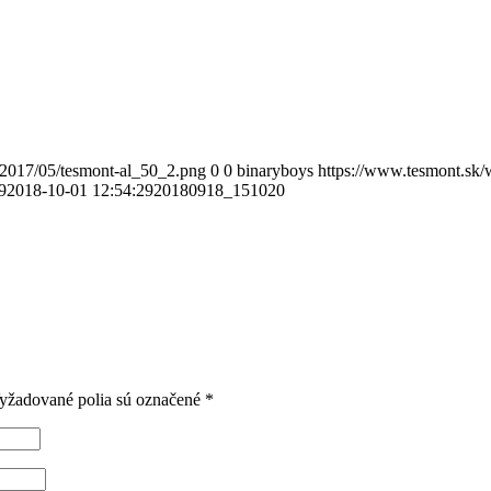
/2017/05/tesmont-al_50_2.png
0
0
binaryboys
https://www.tesmont.sk/
9
2018-10-01 12:54:29
20180918_151020
yžadované polia sú označené
*