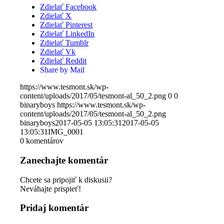
Zdielať Facebook
Zdielať X
Zdielať Pinterest
Zdielať LinkedIn
Zdielať Tumblr
Zdielať Vk
Zdielať Reddit
Share by Mail
https://www.tesmont.sk/wp-
content/uploads/2017/05/tesmont-al_50_2.png
0
0
binaryboys
https://www.tesmont.sk/wp-
content/uploads/2017/05/tesmont-al_50_2.png
binaryboys
2017-05-05 13:05:31
2017-05-05
13:05:31
IMG_0001
0
komentárov
Zanechajte komentár
Chcete sa pripojiť k diskusii?
Neváhajte prispieť!
Pridaj komentár