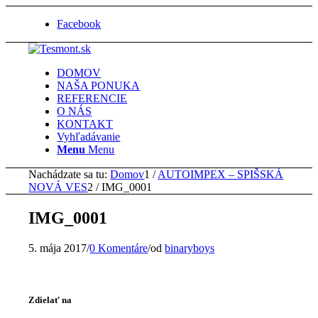
Facebook
DOMOV
NAŠA PONUKA
REFERENCIE
O NÁS
KONTAKT
Vyhľadávanie
Menu
Menu
Nachádzate sa tu:
Domov
1
/
AUTOIMPEX – SPIŠSKÁ
NOVÁ VES
2
/
IMG_0001
IMG_0001
5. mája 2017
/
0 Komentáre
/
od
binaryboys
Zdielať na