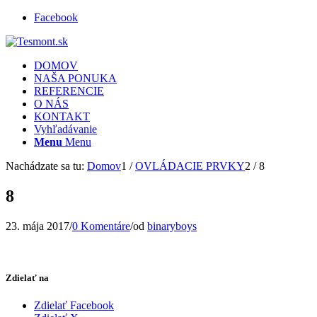
Facebook
DOMOV
NAŠA PONUKA
REFERENCIE
O NÁS
KONTAKT
Vyhľadávanie
Menu
Menu
Nachádzate sa tu:
Domov
1
/
OVLÁDACIE PRVKY
2
/
8
8
23. mája 2017
/
0 Komentáre
/
od
binaryboys
Zdielať na
Zdielať Facebook