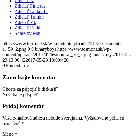
Zdielať X
Zdielať Pinterest
Zdielať LinkedIn
Zdielať Tumblr
Zdielať Vk
Zdielať Reddit
Share by Mail
https://www.tesmont.sk/wp-content/uploads/2017/05/tesmont-
al_50_2.png
0
0
binaryboys
https://www.tesmont.sk/wp-
content/uploads/2017/05/tesmont-al_50_2.png
binaryboys
2017-05-
23 13:00:42
2017-05-23 13:00:42
8
0
komentárov
Zanechajte komentár
Chcete sa pripojiť k diskusii?
Neváhajte prispieť!
Pridaj komentár
Vaša e-mailová adresa nebude zverejnená.
Vyžadované polia sú
označené
*
Meno
*